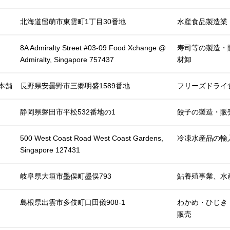
北海道留萌市東雲町1丁目30番地
水産食品製造業
8A Admiralty Street #03-09 Food Xchange @
寿司等の製造・
Admiralty, Singapore 757437
材卸
本舗
長野県安曇野市三郷明盛1589番地
フリーズドライ
静岡県磐田市平松532番地の1
餃子の製造・販
500 West Coast Road West Coast Gardens,
冷凍水産品の輸
Singapore 127431
岐阜県大垣市墨俣町墨俣793
鮎養殖事業、水
島根県出雲市多伎町口田儀908-1
わかめ・ひじき
販売