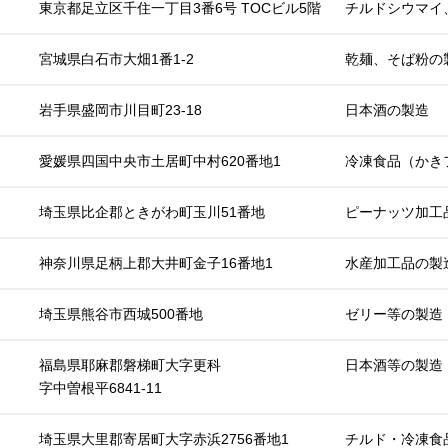
東京都足立区千住一丁目3番6号 TOCビル5階
チルドシウマイ
宮城県白石市大畑1番1-2
乾麺、そば粉の
岩手県盛岡市川目町23-18
日本酒の製造
愛媛県四国中央市土居町中村620番地1
冷凍食品（かき
埼玉県比企郡ときがわ町玉川51番地
ピーナッツ加工
神奈川県足柄上郡大井町金子16番地1
水産加工品の製
埼玉県熊谷市西城500番地
ゼリー等の製造
福島県耶麻郡磐梯町大字更科
日本酒等の製造
字中曽根平6841-11
埼玉県大里郡寄居町大字赤浜2756番地1
チルド・冷凍食