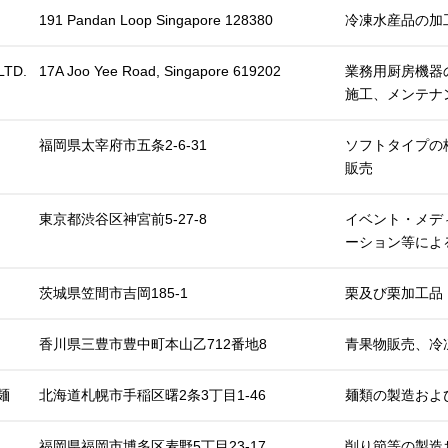
191 Pandan Loop Singapore 128380
冷凍水産品の加
LTD.
17A Joo Yee Road, Singapore 619202
業務用厨房機器
施工、メンテナ
福岡県太宰府市五条2-6-31
ソフトタイプの
販売
東京都渋谷区神宮前5-27-8
イベント・メデ
ーション等によ
茨城県笠間市吉岡185-1
栗及び栗加工品
⾹川県三豊市豊中町本⼭⼄712番地8
⻘果物販売、冷
麺
北海道札幌市手稲区曙2条3丁目1-46
麺類の製造およ
福岡県福岡市博多区麦野5丁目23-17
削り節等の製造